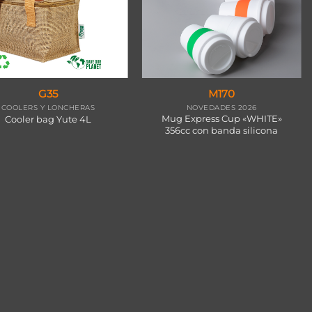
G35
M170
COOLERS Y LONCHERAS
NOVEDADES 2026
Mug Express Cup «WHITE»
Cooler bag Yute 4L
356cc con banda silicona