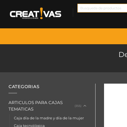
Saltar
Búsqueda
al
de
contenido
productos
De
CATEGORIAS
ARTICULOS PARA CAJAS
(355)
TEMATICAS
Caja día de la madre y día de la mujer
Caja tecnológica