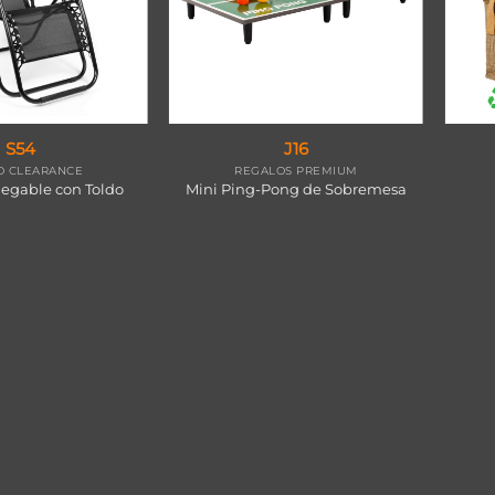
S54
J16
 CLEARANCE
REGALOS PREMIUM
legable con Toldo
Mini Ping-Pong de Sobremesa