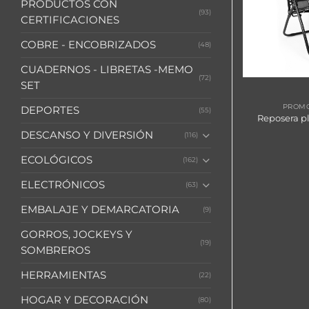
PRODUCTOS CON
(93)
CERTIFICACIONES
COBRE - ENCOBRIZADOS
(48)
CUADERNOS - LIBRETAS -MEMO
(72)
SET
G8
NOVEDADES 2024
PROMO
DEPORTES
(55)
Porta-Lata o vaso de café
Reposera p
colgante, en tela Canvas
DESCANSO Y DIVERSIÓN
(116)
ECOLÓGICOS
(162)
ELECTRÓNICOS
(63)
EMBALAJE Y DEMARCATORIA
(9)
GORROS, JOCKEYS Y
(19)
SOMBREROS
HERRAMIENTAS
(22)
HOGAR Y DECORACIÓN
(80)