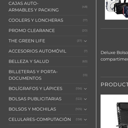
CAJAS AUTO-
(48)
ARMABLES Y PACKING
COOLERS Y LONCHERAS
(17)
PROMO CLEARANCE
(20)
THE GREEN LIFE
(37)
ACCESORIOS AUTOMÓVIL
(7)
Deluxe Bolso
compartiment
BELLEZA Y SALUD
(63)
BILLETERAS Y PORTA-
(13)
DOCUMENTOS
PRODUCT
BOLÍGRAFOS Y LÁPICES
(156)
BOLSAS PUBLICITARIAS
(122)
BOLSOS Y MOCHILAS
(105)
CELULARES-COMPUTACIÓN
(138)