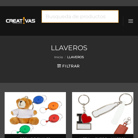
Saltar
al
Búsqueda
contenido
de
productos
LLAVEROS
Inicio
/
LLAVEROS
FILTRAR