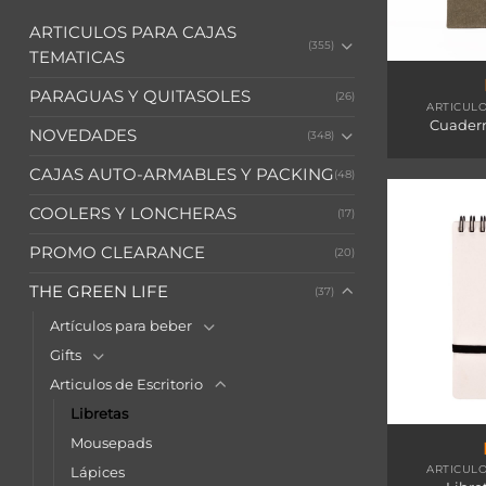
ARTICULOS PARA CAJAS
(355)
TEMATICAS
PARAGUAS Y QUITASOLES
(26)
ARTICULO
Cuader
NOVEDADES
(348)
CAJAS AUTO-ARMABLES Y PACKING
(48)
COOLERS Y LONCHERAS
(17)
PROMO CLEARANCE
(20)
THE GREEN LIFE
(37)
Artículos para beber
Gifts
Articulos de Escritorio
Libretas
Mousepads
ARTICULO
Lápices