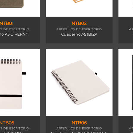
NTB01
NTB02
S DE ESCRITORIO
ARTICULOS DE ESCRITORIO
A
no A5 GIVERNY
Cuaderno A5 IBIZA
NTB05
NTB06
S DE ESCRITORIO
ARTICULOS DE ESCRITORIO
A