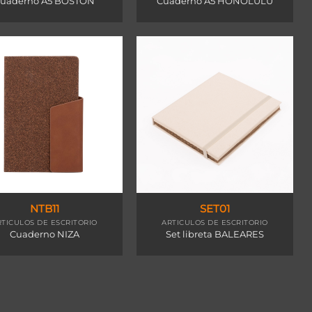
uaderno A5 BOSTON
Cuaderno A5 HONOLULU
NTB11
SET01
RTICULOS DE ESCRITORIO
ARTICULOS DE ESCRITORIO
Cuaderno NIZA
Set libreta BALEARES