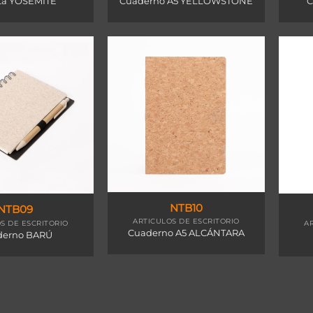
ta YOSEMITE
Cuaderno A5 YELLOWSTONE
C
NTB10
NTB09
ARTICULOS DE ESCRITORIO
S DE ESCRITORIO
A
Cuaderno A5 ALCÁNTARA
derno BARÚ