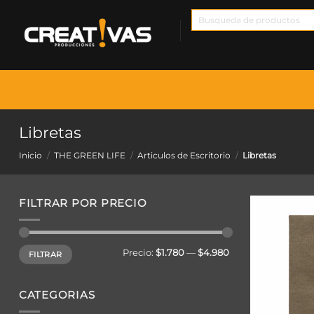
Saltar
Búsqueda
al
de
contenido
productos
Libretas
Inicio
/
THE GREEN LIFE
/
Articulos de Escritorio
/
Libretas
FILTRAR POR PRECIO
Precio
Precio
Precio:
$1.780
—
$4.980
FILTRAR
mínimo
máximo
CATEGORIAS