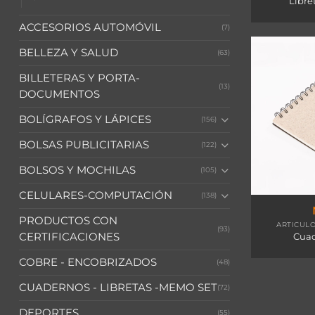
Libre
ACCESORIOS AUTOMÓVIL
(7)
BELLEZA Y SALUD
(63)
BILLETERAS Y PORTA-
(13)
DOCUMENTOS
BOLÍGRAFOS Y LÁPICES
(156)
BOLSAS PUBLICITARIAS
(122)
BOLSOS Y MOCHILAS
(105)
CELULARES-COMPUTACIÓN
(138)
PRODUCTOS CON
ARTICULO
(93)
CERTIFICACIONES
Cua
COBRE - ENCOBRIZADOS
(48)
CUADERNOS - LIBRETAS -MEMO SET
(72)
DEPORTES
(55)