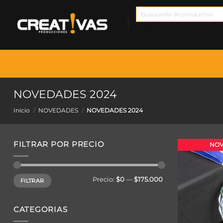
Saltar
Búsqueda
al
de
contenido
productos
NOVEDADES 2024
Inicio
/
NOVEDADES
/
NOVEDADES 2024
FILTRAR POR PRECIO
NOV
Precio
Precio
Precio:
$0
—
$175.000
FILTRAR
mínimo
máximo
CATEGORIAS