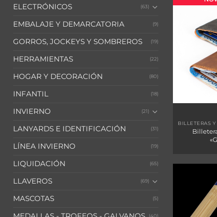
ELECTRÓNICOS
(63)
EMBALAJE Y DEMARCATORIA
(9)
GORROS, JOCKEYS Y SOMBREROS
(19)
HERRAMIENTAS
(22)
HOGAR Y DECORACIÓN
(80)
INFANTIL
(18)
INVIERNO
(21)
BILLETERAS 
LANYARDS E IDENTIFICACIÓN
(31)
Billete
«
LÍNEA INVIERNO
(19)
LIQUIDACIÓN
(65)
LLAVEROS
(69)
MASCOTAS
(5)
MEDALLAS - TROFEOS - GALVANOS
(40)