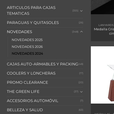
ARTICULOS PARA CAJAS
(355)
TEMATICAS
PARAGUAS Y QUITASOLES
(26)
LANYARDS 
Medalla Cri
NOVEDADES
(348)
cin
NOVEDADES 2025
NOVEDADES 2026
NOVEDADES 2024
CAJAS AUTO-ARMABLES Y PACKING
(48)
COOLERS Y LONCHERAS
(17)
PROMO CLEARANCE
(20)
THE GREEN LIFE
(37)
ACCESORIOS AUTOMÓVIL
(7)
BELLEZA Y SALUD
(63)