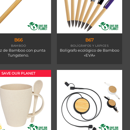
B66
B67
BAMBOO
BOLÍGRAFOS Y LÁPICES
iz de Bamboo con punta
Bolígrafo ecológico de Bamboo
Tungsteno.
«EVA»
SAVE OUR PLANET