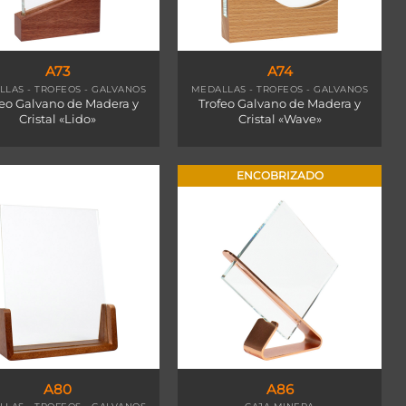
A73
A74
LAS - TROFEOS - GALVANOS
MEDALLAS - TROFEOS - GALVANOS
feo Galvano de Madera y
Trofeo Galvano de Madera y
Cristal «Lido»
Cristal «Wave»
ENCOBRIZADO
A80
A86