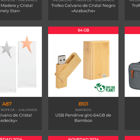
TROFEOS - GALVANOS
MEDALLAS - TROFEOS - GALVANOS
MEDAL
 Madera y Cristal
Trofeo Galvano de Cristal Negro
Tro
nely Star»
«Azabache»
64 GB
A87
B101
TROFEOS - GALVANOS
BAMBOO
lvano de Cristal
USB Pendrive giro 64GB de
Ledecky»
Bamboo
EDAD 2024
NOVEDAD 2024