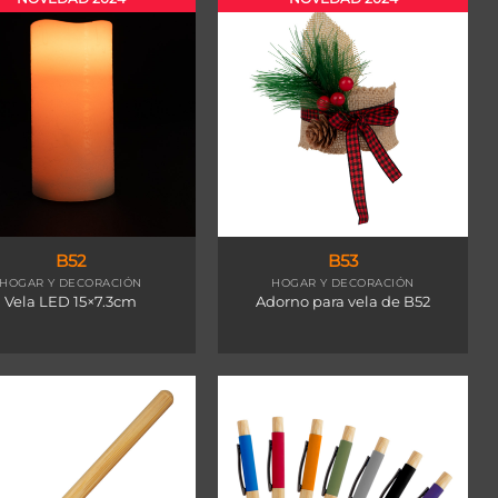
B52
B53
HOGAR Y DECORACIÓN
HOGAR Y DECORACIÓN
Vela LED 15×7.3cm
Adorno para vela de B52