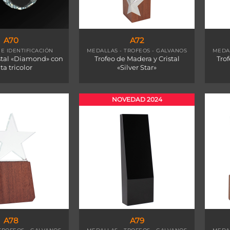
A70
A72
E IDENTIFICACIÓN
MEDALLAS - TROFEOS - GALVANOS
MEDAL
stal «Diamond» con
Trofeo de Madera y Cristal
Tro
ta tricolor
«Silver Star»
NOVEDAD 2024
A78
A79