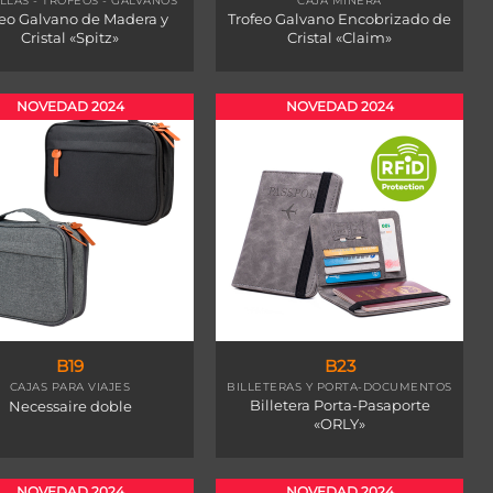
LAS - TROFEOS - GALVANOS
CAJA MINERA
feo Galvano de Madera y
Trofeo Galvano Encobrizado de
Cristal «Spitz»
Cristal «Claim»
NOVEDAD 2024
NOVEDAD 2024
B19
B23
CAJAS PARA VIAJES
BILLETERAS Y PORTA-DOCUMENTOS
Billetera Porta-Pasaporte
Necessaire doble
«ORLY»
NOVEDAD 2024
NOVEDAD 2024