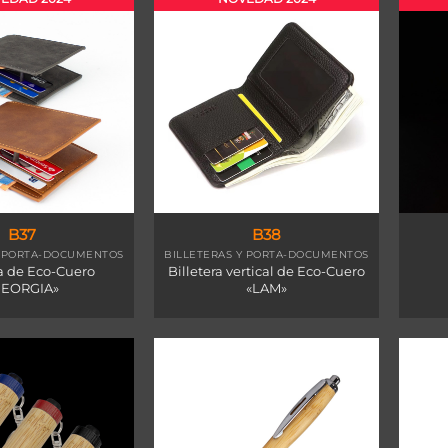
B37
B38
Y PORTA-DOCUMENTOS
BILLETERAS Y PORTA-DOCUMENTOS
ra de Eco-Cuero
Billetera vertical de Eco-Cuero
GEORGIA»
«LAM»