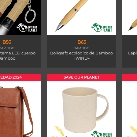
B56
B65
BAMBOO
BAMBOO
nterna LED cuerpo
Bolígrafo ecológico de Bamboo
Láp
Bamboo
«WIND»
EDAD 2024
SAVE OUR PLANET