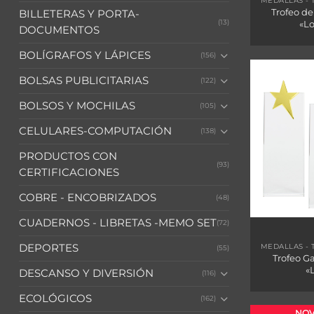
MEDALLAS - 
Trofeo de
BILLETERAS Y PORTA-
(13)
«Lo
DOCUMENTOS
BOLÍGRAFOS Y LÁPICES
(156)
BOLSAS PUBLICITARIAS
(122)
BOLSOS Y MOCHILAS
(105)
CELULARES-COMPUTACIÓN
(138)
PRODUCTOS CON
(93)
CERTIFICACIONES
COBRE - ENCOBRIZADOS
(48)
CUADERNOS - LIBRETAS -MEMO SET
(72)
DEPORTES
MEDALLAS - 
(55)
Trofeo Ga
«
DESCANSO Y DIVERSIÓN
(116)
ECOLÓGICOS
(162)
NOV