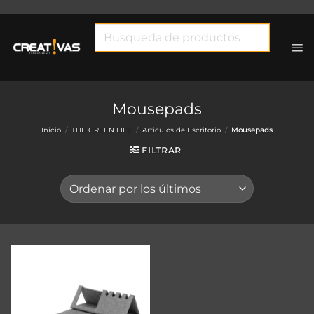
Saltar
al
Búsqueda
contenido
de
productos
Mousepads
Inicio
/
THE GREEN LIFE
/
Articulos de Escritorio
/
Mousepads
FILTRAR