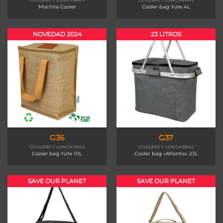
Mochila Cooler
Cooler bag Yute 4L
NOVEDAD 2024
23 LITROS
G36
G37
COOLERS Y LONCHERAS
COOLERS Y LONCHERAS
Cooler bag Yute 10L
Cooler bag «Atlantis» 23L
SAVE OUR PLANET
SAVE OUR PLANET