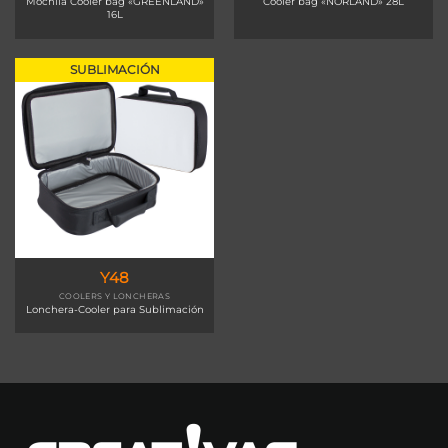
Mochila Cooler bag «GREENLAND»
Cooler bag «NORLAND» 28L
16L
SUBLIMACIÓN
Y48
COOLERS Y LONCHERAS
Lonchera-Cooler para Sublimación