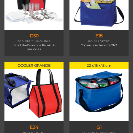
D50
E18
COOLERS Y LONCHERAS
BOLSAS DE TNT
Mochila-Cooler de Picnic 4
Cooler-Lonchera de TNT
Personas
COOLER GRANDE
22 x 15 x 15 cm
E24
G1
BOLSAS DE TNT
COOLERS Y LONCHERAS