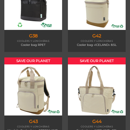
G38
G42
COOLERS Y LONCHERAS
COOLERS Y LONCHERAS
Cooler bag RPET
Cooler bag «ICELAND» 8.5L
SAVE OUR PLANET
SAVE OUR PLANET
G43
G44
COOLERS Y LONCHERAS
COOLERS Y LONCHERAS