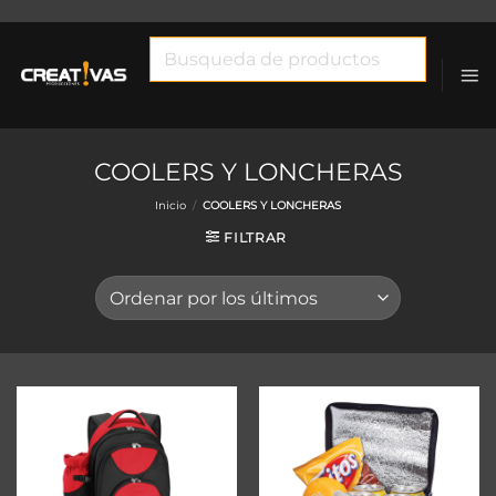
Saltar
al
Búsqueda
contenido
de
productos
COOLERS Y LONCHERAS
Inicio
/
COOLERS Y LONCHERAS
FILTRAR