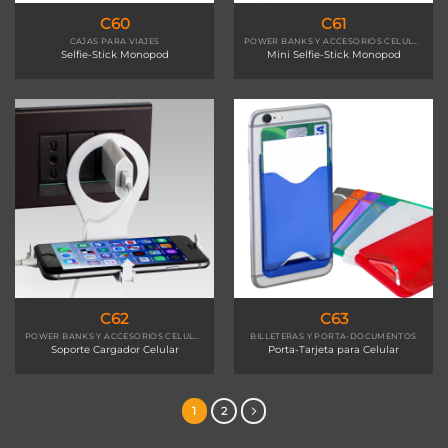
C60
C61
CAJAS PARA VIAJES
POWER BANKS Y ACCESORIOS CELULAR
Selfie-Stick Monopod
Mini Selfie-Stick Monopod
C62
C63
POWER BANKS Y ACCESORIOS CELULAR
BILLETERAS Y PORTA-DOCUMENTOS
Soporte Cargador Celular
Porta-Tarjeta para Celular
1
2