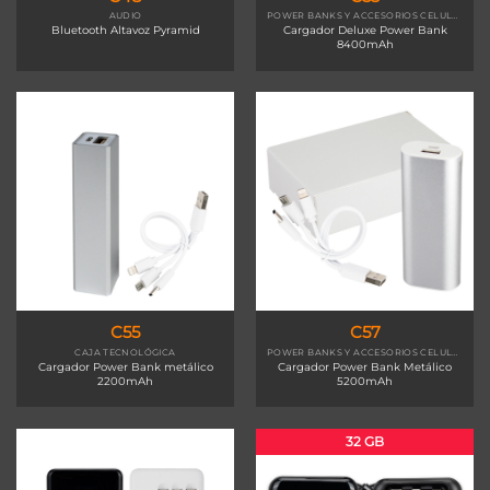
AUDIO
POWER BANKS Y ACCESORIOS CELULAR
Bluetooth Altavoz Pyramid
Cargador Deluxe Power Bank
8400mAh
C55
C57
CAJA TECNOLÓGICA
POWER BANKS Y ACCESORIOS CELULAR
Cargador Power Bank metálico
Cargador Power Bank Metálico
2200mAh
5200mAh
32 GB