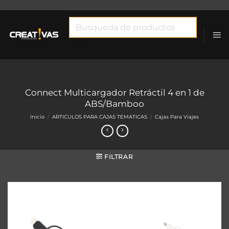
Saltar
al
Búsqueda
contenido
de
productos
Connect Multicargador Retráctil 4 en 1 de
ABS/Bamboo
Inicio
/
ARTICULOS PARA CAJAS TEMATICAS
/
Cajas Para Viajes
FILTRAR