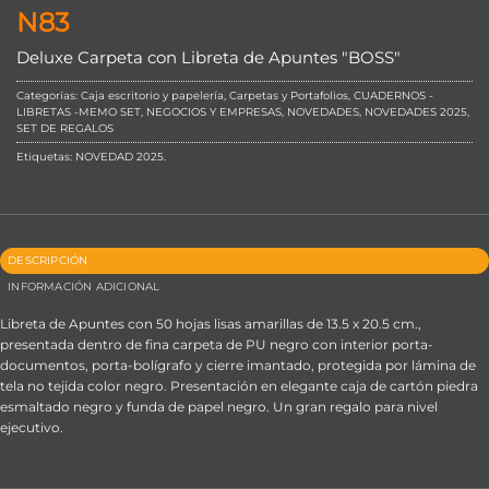
N83
Deluxe Carpeta con Libreta de Apuntes "BOSS"
Categorías:
Caja escritorio y papelería
,
Carpetas y Portafolios
,
CUADERNOS -
LIBRETAS -MEMO SET
,
NEGOCIOS Y EMPRESAS
,
NOVEDADES
,
NOVEDADES 2025
,
SET DE REGALOS
Etiquetas:
NOVEDAD 2025
.
DESCRIPCIÓN
INFORMACIÓN ADICIONAL
Libreta de Apuntes con 50 hojas lisas amarillas de 13.5 x 20.5 cm.,
presentada dentro de fina carpeta de PU negro con interior porta-
documentos, porta-bolígrafo y cierre imantado, protegida por lámina de
tela no tejida color negro. Presentación en elegante caja de cartón piedra
esmaltado negro y funda de papel negro. Un gran regalo para nivel
ejecutivo.