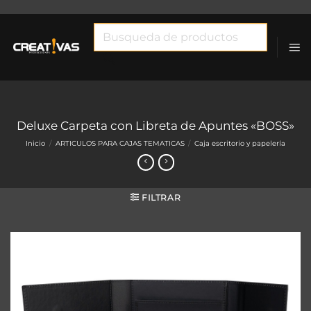
Saltar
al
Búsqueda
contenido
de
productos
Deluxe Carpeta con Libreta de Apuntes «BOSS»
Inicio
/
ARTICULOS PARA CAJAS TEMATICAS
/
Caja escritorio y papelería
FILTRAR