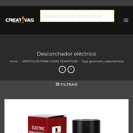
Saltar
al
Búsqueda
contenido
de
productos
Descorchador eléctrico
Inicio
/
ARTICULOS PARA CAJAS TEMATICAS
/
Caja gourmet y dieciochera
FILTRAR