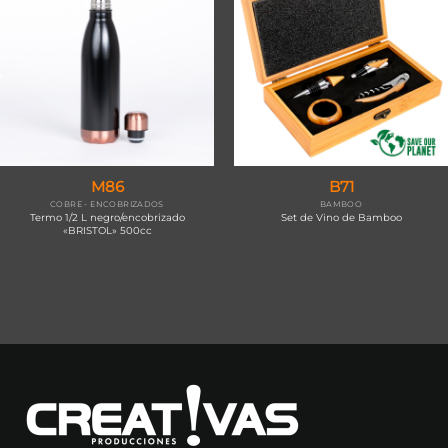
M86
B71
COBRE - ENCOBRIZADOS
BAMBOO
Termo 1/2 L negro/encobrizado
Set de Vino de Bamboo
«BRISTOL» 500cc