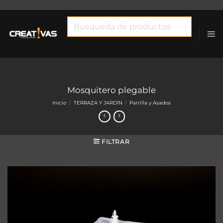
Saltar
al
Búsqueda
contenido
de
productos
Mosquitero plegable
Inicio
/
TERRAZA Y JARDÍN
/
Parrilla y Asados
FILTRAR