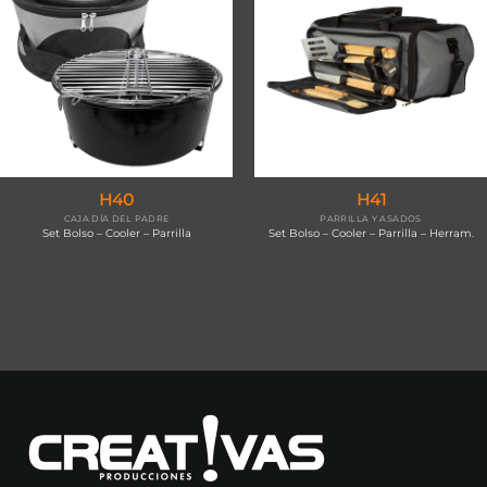
H40
H41
CAJA DÍA DEL PADRE
PARRILLA Y ASADOS
Set Bolso – Cooler – Parrilla
Set Bolso – Cooler – Parrilla – Herram.