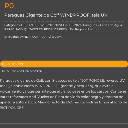
P0
Paraguas Gigante de Golf WINDPROOF, tela UV
Categorías:
DEPORTES
,
INVIERNO
,
NOVEDADES 2024
,
Paraguas y Capas de Agua
,
PARAGUAS Y QUITASOLES
,
REGALOS PREMIUM
,
Regalos Premium
Etiquetas:
WINDPROOF - UV - Ø 150cm
.
DESCRIPCIÓN
INFORMACIÓN ADICIONAL
Paraguas gigante de Golf, con 8 cascos de tela 190T PONGEE, reverso UV.
Incluye doble casco WINDPROOF (grande y pequeño), que evita el
volcamiento ya que permite que el viento pase entre los cascos. Contiene
varas reforzadas Anti-Vuelco de Fibra de Vidrio color negro y sistema de
apertura automático. Mango recto de EVA negro. Incluye funda al tono de
190T PONGEE.