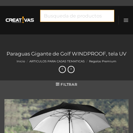
Saltar
al
Búsqueda
contenido
de
productos
Paraguas Gigante de Golf WINDPROOF, tela UV
Inicio
/
ARTICULOS PARA CAJAS TEMATICAS
/
Regalos Premium
FILTRAR