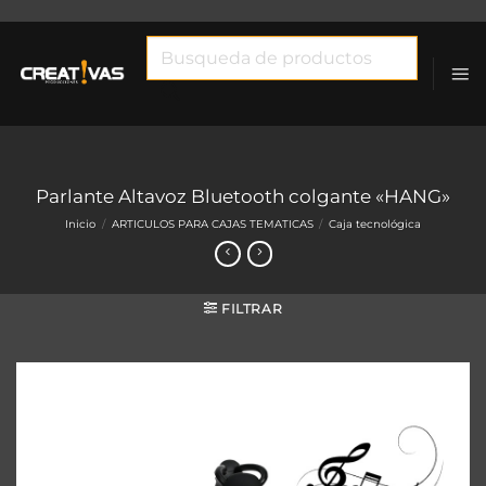
Saltar
al
Búsqueda
contenido
de
productos
Parlante Altavoz Bluetooth colgante «HANG»
Inicio
/
ARTICULOS PARA CAJAS TEMATICAS
/
Caja tecnológica
FILTRAR