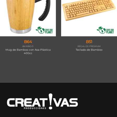
B64
B51
BAMBOO
REGALOS PREMIUM
Mug de Bamboo con Asa Plástica
Teclado de Bamboo
400cc