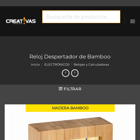
Saltar
al
Búsqueda
contenido
de
productos
Reloj Despertador de Bamboo
Inicio
/
ELECTRÓNICOS
/
Relojes y Calculadoras
FILTRAR
MADERA BAMBOO