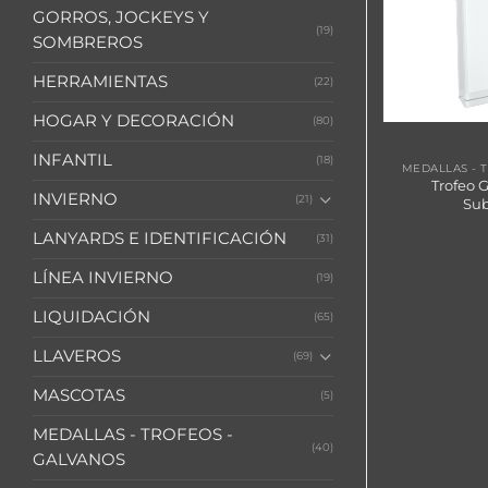
GORROS, JOCKEYS Y
(19)
SOMBREROS
HERRAMIENTAS
(22)
HOGAR Y DECORACIÓN
(80)
A65
INFANTIL
(18)
MEDALLAS - TROFEOS - GALVANOS
MEDALLAS - 
Trofeo Galvano de Madera y
Trofeo G
INVIERNO
(21)
Cristal «Curve»
Sub
LANYARDS E IDENTIFICACIÓN
(31)
LÍNEA INVIERNO
(19)
LIQUIDACIÓN
(65)
LLAVEROS
(69)
MASCOTAS
(5)
MEDALLAS - TROFEOS -
(40)
GALVANOS