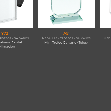
Y72
A51
TROFEOS - GALVANOS
MEDALLAS - TROFEOS - GALVANOS
MEDA
alvano Cristal
Mini Trofeo Galvano «Telus»
limación