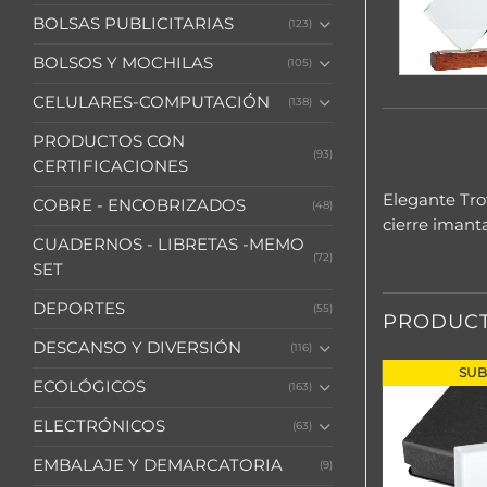
BOLSAS PUBLICITARIAS
(123)
BOLSOS Y MOCHILAS
(105)
CELULARES-COMPUTACIÓN
(138)
PRODUCTOS CON
(93)
CERTIFICACIONES
Elegante Tro
COBRE - ENCOBRIZADOS
(48)
cierre imanta
CUADERNOS - LIBRETAS -MEMO
(72)
SET
DEPORTES
(55)
PRODUCT
DESCANSO Y DIVERSIÓN
(116)
SUB
ECOLÓGICOS
(163)
ELECTRÓNICOS
(63)
EMBALAJE Y DEMARCATORIA
(9)