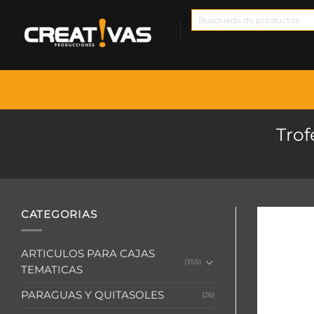
Saltar
Búsqueda
al
de
contenido
productos
Trof
CATEGORIAS
ARTICULOS PARA CAJAS
(355)
TEMATICAS
PARAGUAS Y QUITASOLES
(26)