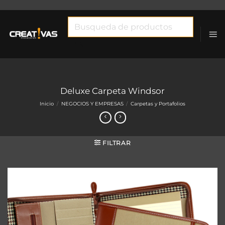
Saltar
al
Búsqueda
contenido
de
productos
Deluxe Carpeta Windsor
Inicio
/
NEGOCIOS Y EMPRESAS
/
Carpetas y Portafolios
FILTRAR